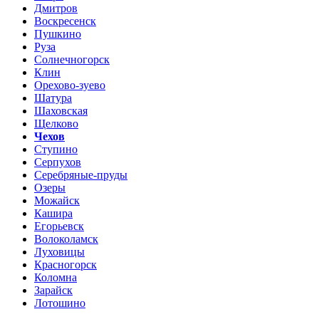
Дмитров
Воскресенск
Пушкино
Руза
Солнечногорск
Клин
Орехово-зуево
Шатура
Шаховская
Щелково
Чехов
Ступино
Серпухов
Серебряные-пруды
Озеры
Можайск
Кашира
Егорьевск
Волоколамск
Луховицы
Красногорск
Коломна
Зарайск
Лотошино